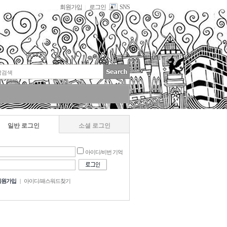
회원가입
로그인
SNS
|
일반 로그인
소셜 로그인
아이디/비번 기억
회원가입
|
아이디/패스워드찾기