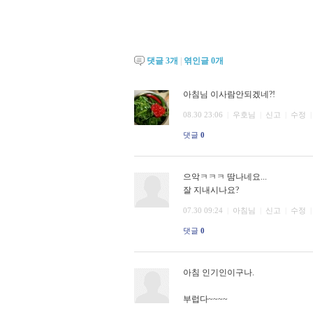
댓글
3
개
|
엮인글
0
개