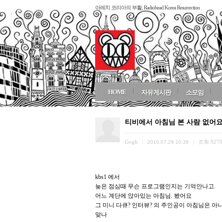
아레치 코리아의 부활, Radiohead Korea Resurrection
HOME
자유게시판
소모임
티비에서 아침님 본 사람 없어요
Gogh
조회
927
|
2010.07.29 10:39
|
kbs1 에서
늦은 점심때 무슨 프로그램인지는 기억안나고.
어느 계단에 앉아있는 아침님. 봤어요
그 미니 다큐? 인터뷰? 의 주인공이 아침님은 아
맞나