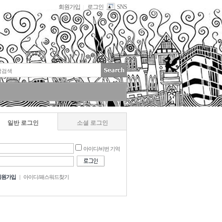
회원가입
로그인
SNS
|
일반 로그인
소셜 로그인
아이디/비번 기억
회원가입
|
아이디/패스워드찾기