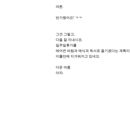
여튼.
반가웠어요! ㅋㅋ
그건 그렇고,
다들 잘 지내시죠.
일주일휴가를
에어컨 바람과 매식과 독서로 즐기겠다는 계획이
이틀만에 지겨워지고 있네요.
더운 여름
아자.