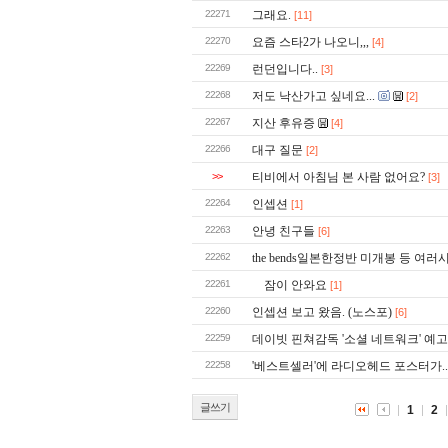
22271
그래요.
[11]
22270
요즘 스타2가 나오니,,,
[4]
22269
런던입니다..
[3]
22268
저도 낙산가고 싶네요...
[2]
22267
지산 후유증
[4]
22266
대구 질문
[2]
>>
티비에서 아침님 본 사람 없어요?
[3]
22264
인셉션
[1]
22263
안녕 친구들
[6]
22262
the bends일본한정반 미개봉 등 여러
22261
잠이 안와요
[1]
22260
인셉션 보고 왔음. (노스포)
[6]
22259
데이빗 핀쳐감독 '소셜 네트워크' 예
22258
'베스트셀러'에 라디오헤드 포스터가..
글쓰기
1
2