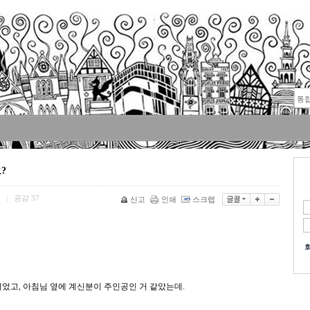
?
0
공감
37
|
신고
인쇄
스크랩
니었고, 아침님 옆에 계신분이 주인공인 거 같았는데.