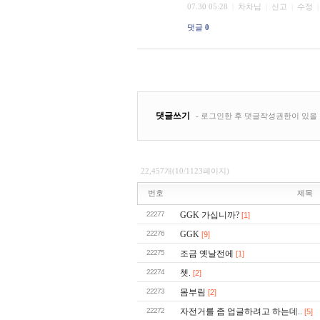
22,457개(10/1123페이지)
번호
제목
22277
GGK 가십니까?
[1]
22276
GGK
[9]
22275
조금 옛날전에
[1]
22274
쳇.
[2]
22273
몸부림
[2]
22272
자전거를 좀 업글하려고 하는데..
[5]