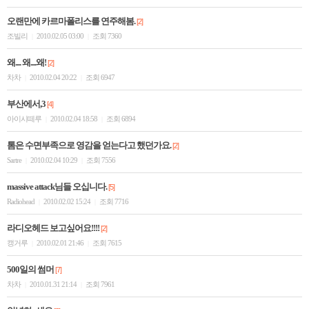
오랜만에 카르마폴리스를 연주해봄.
[2]
조빌리
2010.02.05 03:00
조회 7360
|
|
왜.... 왜....왜!
[2]
차차
2010.02.04 20:22
조회 6947
|
|
부산에서,3
[4]
아이시떼루
2010.02.04 18:58
조회 6894
|
|
톰은 수면부족으로 영감을 얻는다고 했던가요.
[2]
Sartre
2010.02.04 10:29
조회 7556
|
|
massive attack님들 오십니다.
[5]
Radiohead
2010.02.02 15:24
조회 7716
|
|
라디오헤드 보고싶어요!!!!
[2]
캥거루
2010.02.01 21:46
조회 7615
|
|
500일의 썸머
[7]
차차
2010.01.31 21:14
조회 7961
|
|