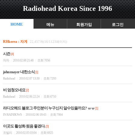
Radiohead Korea Since 1996
HOME
메뉴
회원가입
로그인
RHkorea : 자게
22,457개(16/1123페이지)
시즌
[4]
차차
2010.02.08 21:48
조회 7056
|
|
john mayer 내한소식
[1]
Radiohead
2010.02.07 13:30
조회 7293
|
|
비 엄청오네요
[2]
Radiohead
2010.02.06 22:24
조회 6710
|
|
라디오헤드 블로그 주인분이 누구신지 알수있을까요? ㅠㅠ
[1]
IN RAINBOWS
2010.02.06 18:43
조회 7064
|
|
이곳도 활성화 됬음 좋겠다.
[3]
조빌리
2010.02.05 03:04
조회 6925
|
|