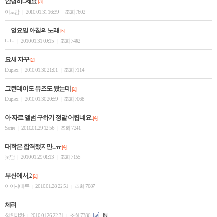
안녕하...세요
[3]
이보람
2010.01.31 16:39
조회 7602
|
|
일요일 아침의 노래
[5]
나나
2010.01.31 09:15
조회 7462
|
|
요새 자꾸
[2]
Duplex
2010.01.30 21:01
조회 7114
|
|
그린데이도 뮤즈도 왔는데
[2]
Duplex
2010.01.30 20:59
조회 7068
|
|
아 짜르 앨범 구하기 정말 어렵네요.
[4]
Sartre
2010.01.29 12:56
조회 7241
|
|
대학은 합격했지만...ㅠ
[4]
뭇담
2010.01.29 01:13
조회 7155
|
|
부산에서,2
[2]
아이시떼루
2010.01.28 22:51
조회 7087
|
|
체리
철천야차
2010.01.26 22:31
조회 7386
|
|