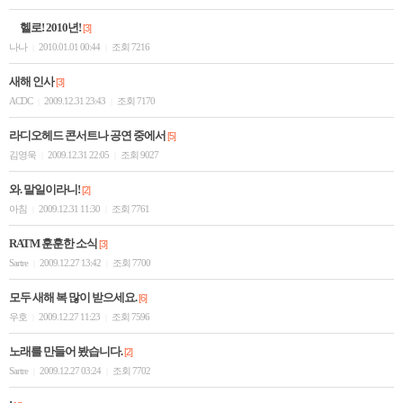
헬로! 2010년!
[3]
나나
2010.01.01 00:44
조회 7216
|
|
새해 인사
[3]
ACDC
2009.12.31 23:43
조회 7170
|
|
라디오헤드 콘서트나 공연 중에서
[5]
김영욱
2009.12.31 22:05
조회 9027
|
|
와. 말일이라니!
[2]
아침
2009.12.31 11:30
조회 7761
|
|
RATM 훈훈한 소식
[3]
Sartre
2009.12.27 13:42
조회 7700
|
|
모두 새해 복 많이 받으세요.
[6]
우호
2009.12.27 11:23
조회 7596
|
|
노래를 만들어 봤습니다.
[2]
Sartre
2009.12.27 03:24
조회 7702
|
|