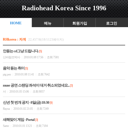
Radiohead Korea Since 1996
HOME
메뉴
회원가입
로그인
RHkorea : 자게
22,457개(18/1123페이지)
안듣는 cd그냥 드립니다.
[5]
신바람조박사
2010.01.08 17:56
조회 7581
|
|
음악 듣는 취미
[5]
pig pen
2010.01.08 11:41
조회 7642
|
|
muse 공연 스탠딩 좌석이 대거 취소되었네요...
[3]
서
2010.01.05 15:06
조회 8057
|
|
신년 첫 번개 공지 - 8일(금) 18:30
[9]
Rayna
2010.01.02 21:05
조회 7249
|
|
새해맞이 게임 - Portal
[3]
Sartre
2010.01.01 13:21
조회 7184
|
|