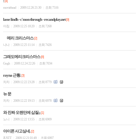
!
[4]
moviehead
2009.12.26 21:30
조회 7516
|
|
lasse lindh - c'mon through - recandplay.net
[9]
아침
2009.12.25 18:20
조회 7268
|
|
메리 크리스마스
[2]
나나
2009.12.25 11:14
조회 7426
|
|
그래도메리크리스마스
[8]
Gogh
2009.12.24 22:26
조회 7034
|
|
rayna 근황.
[3]
차차
2009.12.22 23:28
조회 8779
|
|
뉴 문
차차
2009.12.22 19:13
조회 6978
|
|
와 진짜 오랜만에 삽질;;
[1]
노니
2009.12.22 13:55
조회 6909
|
|
아이폰 사고싶네.
[2]
JUSTT
2009.12.21 01:49
조회 6997
|
|