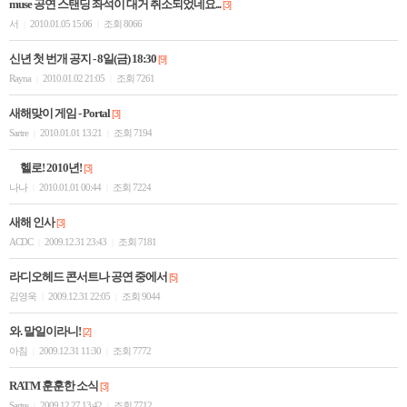
muse 공연 스탠딩 좌석이 대거 취소되었네요...
[3]
서
2010.01.05 15:06
조회 8066
|
|
신년 첫 번개 공지 - 8일(금) 18:30
[9]
Rayna
2010.01.02 21:05
조회 7261
|
|
새해맞이 게임 - Portal
[3]
Sartre
2010.01.01 13:21
조회 7194
|
|
헬로! 2010년!
[3]
나나
2010.01.01 00:44
조회 7224
|
|
새해 인사
[3]
ACDC
2009.12.31 23:43
조회 7181
|
|
라디오헤드 콘서트나 공연 중에서
[5]
김영욱
2009.12.31 22:05
조회 9044
|
|
와. 말일이라니!
[2]
아침
2009.12.31 11:30
조회 7772
|
|
RATM 훈훈한 소식
[3]
Sartre
2009.12.27 13:42
조회 7712
|
|