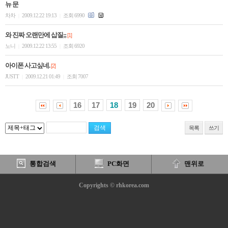
뉴 문
차차
2009.12.22 19:13
조회 6990
|
|
와 진짜 오랜만에 삽질;;
[1]
노니
2009.12.22 13:55
조회 6920
|
|
아이폰 사고싶네.
[2]
JUSTT
2009.12.21 01:49
조회 7007
|
|
16
17
18
19
20
목록
쓰기
통합검색
PC화면
맨위로
Copyrights © rhkorea.com