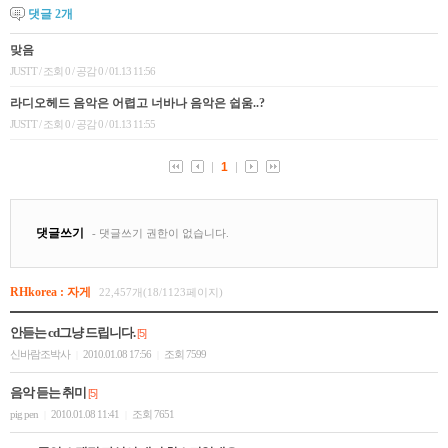
댓글
2
개
RHkorea : 자게
22,457개(18/1123페이지)
안듣는 cd그냥 드립니다.
[5]
신바람조박사
2010.01.08 17:56
조회 7599
|
|
음악 듣는 취미
[5]
pig pen
2010.01.08 11:41
조회 7651
|
|