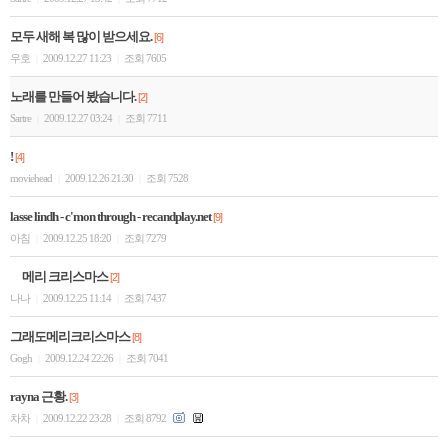
모두 새해 복 많이 받으세요.
[6]
우호
2009.12.27 11:23
조회 7605
|
|
노래를 만들어 봤습니다.
[2]
Sartre
2009.12.27 03:24
조회 7711
|
|
!
[4]
moviehead
2009.12.26 21:30
조회 7528
|
|
lasse lindh - c'mon through - recandplay.net
[9]
아침
2009.12.25 18:20
조회 7279
|
|
메리 크리스마스
[2]
나나
2009.12.25 11:14
조회 7437
|
|
그래도메리크리스마스
[8]
Gogh
2009.12.24 22:26
조회 7041
|
|
rayna 근황.
[3]
차차
2009.12.22 23:28
조회 8792
|
|