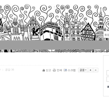
0
공감
30
|
신고
인쇄
스크랩