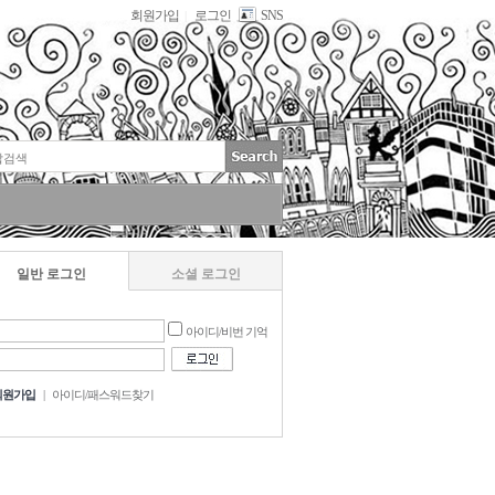
회원가입
로그인
SNS
|
일반 로그인
소셜 로그인
아이디/비번 기억
회원가입
|
아이디/패스워드찾기