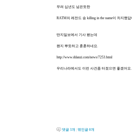
무려 십년도 넘은듯한
RATM의 레전드 송 killing in the name이 차지했
딴지일보에서 기사 봤는데
왠지 뿌듯하고 훈훈하네요.
http://www.ddanzi.com/news/7253.html
우리나라에서도 이런 사건좀 터졌으면 좋겠어요.
댓글
3
개
|
엮인글
0
개