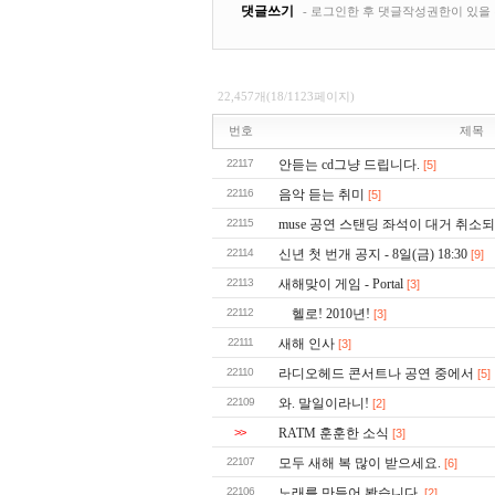
22,457개(18/1123페이지)
번호
제목
22117
안듣는 cd그냥 드립니다.
[5]
22116
음악 듣는 취미
[5]
22115
muse 공연 스탠딩 좌석이 대거 취소되
22114
신년 첫 번개 공지 - 8일(금) 18:30
[9]
22113
새해맞이 게임 - Portal
[3]
22112
헬로! 2010년!
[3]
22111
새해 인사
[3]
22110
라디오헤드 콘서트나 공연 중에서
[5]
22109
와. 말일이라니!
[2]
>>
RATM 훈훈한 소식
[3]
22107
모두 새해 복 많이 받으세요.
[6]
22106
노래를 만들어 봤습니다.
[2]