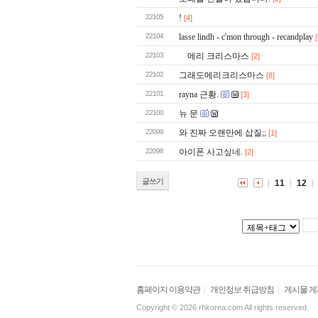
22105
!
[4]
22104
lasse lindh - c'mon through - recandplay
[
22103
메리 크리스마스
[2]
22102
그래도메리크리스마스
[8]
22101
rayna 근황.
[3]
22100
뉴 문
22099
와 진짜 오랜만에 삽질;;
[1]
22098
아이폰 사고싶네.
[2]
글쓰기
11
12
홈페이지 이용약관
개인정보 취급방침
게시물 
|
|
Copyright © 2026 rhkorea.com All rights reserved.