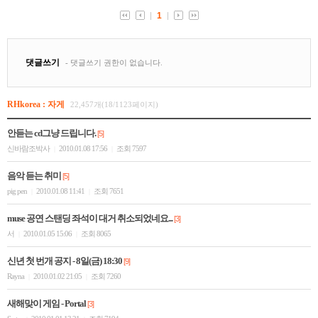
RHkorea : 자게
22,457개(18/1123페이지)
안듣는 cd그냥 드립니다.
[5]
신바람조박사
2010.01.08 17:56
조회 7597
|
|
음악 듣는 취미
[5]
pig pen
2010.01.08 11:41
조회 7651
|
|
muse 공연 스탠딩 좌석이 대거 취소되었네요...
[3]
서
2010.01.05 15:06
조회 8065
|
|
신년 첫 번개 공지 - 8일(금) 18:30
[9]
Rayna
2010.01.02 21:05
조회 7260
|
|
새해맞이 게임 - Portal
[3]