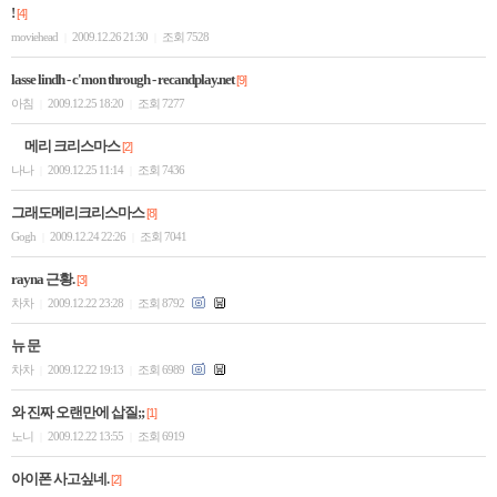
!
[4]
moviehead
2009.12.26 21:30
조회 7528
|
|
lasse lindh - c'mon through - recandplay.net
[9]
아침
2009.12.25 18:20
조회 7277
|
|
메리 크리스마스
[2]
나나
2009.12.25 11:14
조회 7436
|
|
그래도메리크리스마스
[8]
Gogh
2009.12.24 22:26
조회 7041
|
|
rayna 근황.
[3]
차차
2009.12.22 23:28
조회 8792
|
|
뉴 문
차차
2009.12.22 19:13
조회 6989
|
|
와 진짜 오랜만에 삽질;;
[1]
노니
2009.12.22 13:55
조회 6919
|
|
아이폰 사고싶네.
[2]