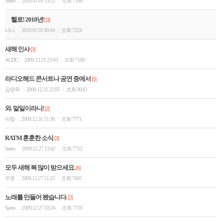
Sartre
2010.01.01 13:21
조회 7194
|
|
헬로! 2010년!
[3]
나나
2010.01.01 00:44
조회 7224
|
|
새해 인사
[3]
ACDC
2009.12.31 23:43
조회 7180
|
|
라디오헤드 콘서트나 공연 중에서
[5]
김영욱
2009.12.31 22:05
조회 9043
|
|
와. 말일이라니!
[2]
아침
2009.12.31 11:30
조회 7771
|
|
RATM 훈훈한 소식
[3]
Sartre
2009.12.27 13:42
조회 7712
|
|
모두 새해 복 많이 받으세요.
[6]
우호
2009.12.27 11:23
조회 7605
|
|
노래를 만들어 봤습니다.
[2]
Sartre
2009.12.27 03:24
조회 7710
|
|