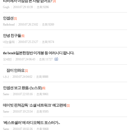
티비에서 아침님 본 사람 없어요?
[3]
Gogh
2010.07.29 10:39
조회 9286
|
|
인셉션
[1]
Radiohead
2010.07.26 23:02
조회 9269
|
|
안녕 친구들
[6]
네눈을줘
2010.07.25 23:27
조회 9574
|
|
the bends일본한정반 미개봉 등 여러시디 팝니다.
오세빈
2010.07.24 06:43
조회 11727
|
|
잠이 안와요
[1]
나나
2010.07.24 04:02
조회 8888
|
|
인셉션 보고 왔음. (노스포)
[6]
Sartre
2010.07.22 03:16
조회 9061
|
|
데이빗 핀쳐감독 '소셜 네트워크' 예고편에
[1]
Sartre
2010.07.19 23:54
조회 9595
|
|
'베스트셀러'에 라디오헤드 포스터가...
Sartre
2010.07.18 02:26
조회 9068
|
|