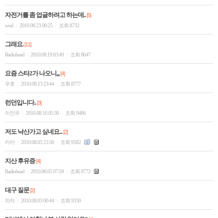
자전거를 좀 업글하려고 하는데..
[5]
wud
2010.08.23 00:25
조회 8732
|
|
그래요.
[11]
Radiohead
2010.08.19 03:49
조회 8647
|
|
요즘 스타2가 나오니,,,
[4]
우호
2010.08.13 23:44
조회 8777
|
|
런던입니다..
[3]
이인우
2010.08.10 05:30
조회 9486
|
|
저도 낙산가고 싶네요...
[2]
카카
2010.08.05 23:30
조회 9582
|
|
지산 후유증
[4]
Radiohead
2010.08.05 07:59
조회 9772
|
|
대구 질문
[2]
차차
2010.08.03 00:44
조회 9330
|
|