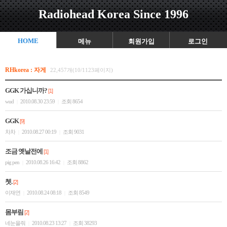
Radiohead Korea Since 1996
HOME
메뉴
회원가입
로그인
RHkorea : 자게
22,457개(10/1123페이지)
GGK 가십니까?
[1]
wud
2010.08.30 23:59
조회 8654
|
|
GGK
[9]
차차
2010.08.27 00:19
조회 9031
|
|
조금 옛날전에
[1]
pig pen
2010.08.26 16:42
조회 8862
|
|
쳇.
[2]
이재연
2010.08.24 08:18
조회 8549
|
|
몸부림
[2]
네눈을줘
2010.08.23 13:27
조회 38293
|
|