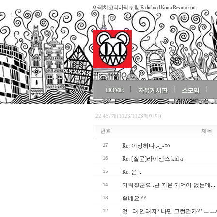
아레치 코리아의 부활, Radiohead Korea Resurrection
HOME
자유게시판
소모임
22,457개(1123/1123페이지)
번호
제목
17
Re: 이상허다..-_-ㆀ
16
Re: [질문]라이센스 kid a
15
Re: 음...
14
지워졌군요..난 지운 기억이 없는데...
13
좋네요 ^^
12
엇.. 왜 안돼지? 나만 그런건가?? ㅡㅡ