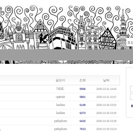
글쓴이
조회
날짜
NiHiL
5506
2000.10.31 14:40
optimist
5801
2000.10.31 10:47
kashina
6149
2000.10.30 23:52
kashina
6273
2000.10.30 23:45
parlophone
6416
2000.10.30 23:28
parlophone
a
7013
2000.10.30 23:23