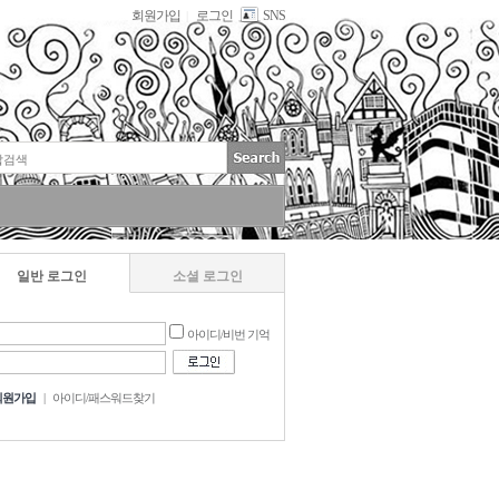
회원가입
로그인
SNS
|
일반 로그인
소셜 로그인
아이디/비번 기억
회원가입
|
아이디/패스워드찾기