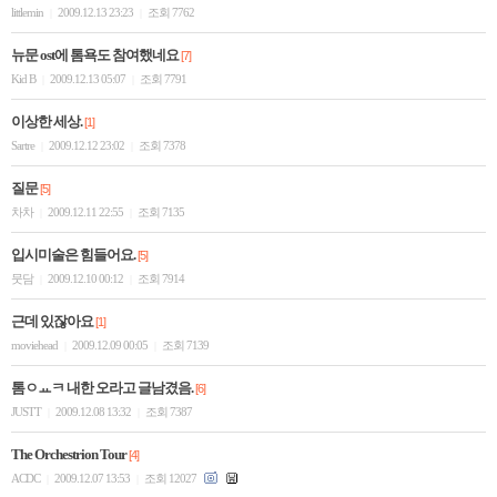
littlemin
2009.12.13 23:23
조회 7762
|
|
뉴문 ost에 톰욕도 참여했네요
[7]
Kid B
2009.12.13 05:07
조회 7791
|
|
이상한 세상.
[1]
Sartre
2009.12.12 23:02
조회 7378
|
|
질문
[5]
차차
2009.12.11 22:55
조회 7135
|
|
입시미술은 힘들어요.
[5]
뭇담
2009.12.10 00:12
조회 7914
|
|
근데 있잖아요
[1]
moviehead
2009.12.09 00:05
조회 7139
|
|
톰ㅇㅛㅋ 내한 오라고 글남겼음.
[6]
JUSTT
2009.12.08 13:32
조회 7387
|
|
The Orchestrion Tour
[4]
ACDC
2009.12.07 13:53
조회 12027
|
|