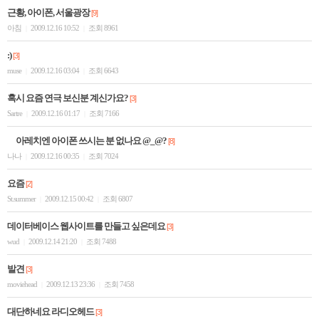
근황, 아이폰, 서울광장
[9]
아침
2009.12.16 10:52
조회 8961
|
|
:)
[3]
muse
2009.12.16 03:04
조회 6643
|
|
혹시 요즘 연극 보신분 계신가요?
[3]
Sartre
2009.12.16 01:17
조회 7166
|
|
아레치엔 아이폰 쓰시는 분 없나요 @_@?
[8]
나나
2009.12.16 00:35
조회 7024
|
|
요즘
[2]
St.summer
2009.12.15 00:42
조회 6807
|
|
데이터베이스 웹사이트를 만들고 싶은데요
[3]
wud
2009.12.14 21:20
조회 7488
|
|
발견
[3]
moviehead
2009.12.13 23:36
조회 7458
|
|
대단하네요 라디오헤드
[3]