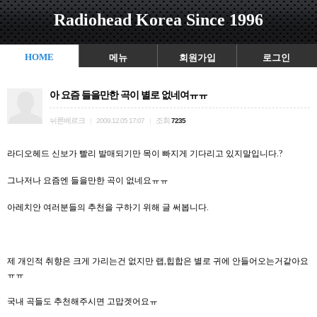
Radiohead Korea Since 1996
HOME
메뉴
회원가입
로그인
아 요즘 들을만한 곡이 별로 없네여ㅠㅠ
뉘른베르크
조회
|
2009.12.05 17:07
|
7235
라디오헤드 신보가 빨리 발매되기만 목이 빠지게 기다리고 있지말입니다.?
그나저나 요즘엔 들을만한 곡이 없네요ㅠㅠ
아레치안 여러분들의 추천을 구하기 위해 글 써봅니다.
제 개인적 취향은 크게 가리는건 없지만 랩,힙합은 별로 귀에 안들어오는거같아요
ㅠㅠ
국내 곡들도 추천해주시면 고맙겟어요ㅠ