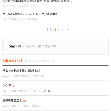
RHkorea : 자게
22,457개(19/1123페이지)
우와 쓰다보니 글이 많이 길다
[4]
pig pen
2009.12.20 04:55
조회 7261
|
|
아이폰
[3]
카카
2009.12.19 23:34
조회 7123
|
|
999번의 로그인.
[1]
Sartre
2009.12.17 13:38
조회 6983
|
|