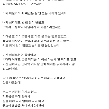
뭐 100살 넘게 살지도 모르지만
이제 어딜가도 애 취급은 잘 안 받는 나이가 됐네요
내가 생각해도 난 참 많이 변했고
오히려 고등학교 다닐때가 더 어른스러웠지만
어려운 말 섞어쓰면서 말 하고 글 쓰는 법도 알았고
적당히 재수없어 보이지 않게 아는체 하는 법도 알았고
책도 되게 많이 읽었고 놀기도 잘 놀았었는데
이젠 머리쓰는건 질색이고
10대때 이후로 굳은 머리론 더 이상 아는체 할 꺼리도 없고
이젠 글이라곤 인터넷 기사랑 만화 외에는 읽어지지도 않고
뭐 그러네요
일단 09,10년은 인생에서 버리는 해라고 마음먹고
집을 나왔는데
밴드는 여전히 인기도 없고
게으름은 극에 달해서
밥을 해야 되나 말아야 되나 하고
굶으며 밥솥을 쳐다본지 6시간째