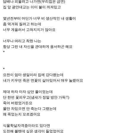
담배나 피울려고 나가면(우리집은 금연)
집 앞 광안대교는 이미 불이 꺼져있고
몇년전부터 어딘가 너무 비 생산적인 내 생활이
좀 역겨워 질려고 하는데
너무 게을러서 고쳐지지가 않아요
너무나 여리고 착한 나는
항상 그런 내 자신을 관대하게 용서하곤 해요
*
*
요전이 엄마 생일이라 집에 갔다왔는데
내가 키우던 죽은 연꽃이 살아있어서 매우 놀랬어요
제대 하자 마자 샀던 풀이었는데
단 한번 꽃피우고(냄새가 정말 방안 가득!!)
죽어 버렸었거든요
물만 차있으면 안 죽는다 그랬는데
왜 죽었는지 모르겠어요
식물학살자격증이라도 있다면
도전해 볼텐데 싶은 생각이 들었었어요