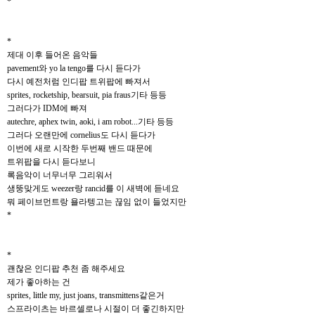
*
*
제대 이후 들어온 음악들
pavement와 yo la tengo를 다시 듣다가
다시 예전처럼 인디팝 트위팝에 빠져서
sprites, rocketship, bearsuit, pia fraus기타 등등
그러다가 IDM에 빠져
autechre, aphex twin, aoki, i am robot...기타 등등
그러다 오랜만에 cornelius도 다시 듣다가
이번에 새로 시작한 두번째 밴드 때문에
트위팝을 다시 듣다보니
록음악이 너무너무 그리워서
생뚱맞게도 weezer랑 rancid를 이 새벽에 듣네요
뭐 페이브먼트랑 욜라텡고는 끊임 없이 들었지만
*
*
괜찮은 인디팝 추천 좀 해주세요
제가 좋아하는 건
sprites, little my, just joans, transmittens같은거
스프라이츠는 바르셀로나 시절이 더 좋긴하지만