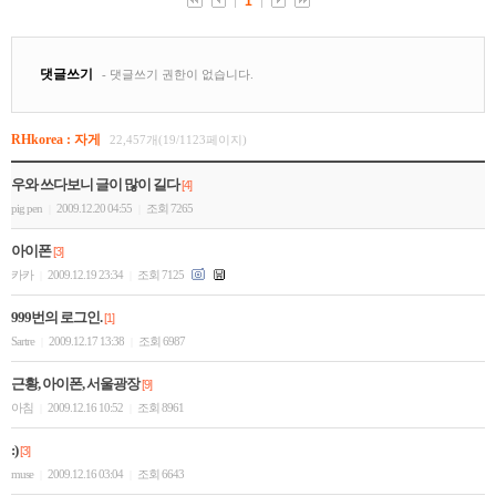
RHkorea : 자게
22,457개(19/1123페이지)
우와 쓰다보니 글이 많이 길다
[4]
pig pen
2009.12.20 04:55
조회 7265
|
|
아이폰
[3]
카카
2009.12.19 23:34
조회 7125
|
|
999번의 로그인.
[1]
Sartre
2009.12.17 13:38
조회 6987
|
|
근황, 아이폰, 서울광장
[9]
아침
2009.12.16 10:52
조회 8961
|
|
:)
[3]
muse
2009.12.16 03:04
조회 6643
|
|