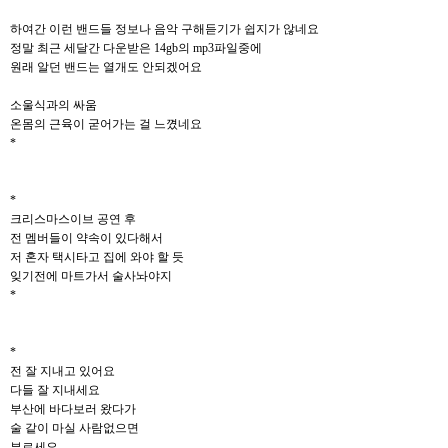
하여간 이런 밴드들 정보나 음악 구해듣기가 쉽지가 않네요
정말 최근 세달간 다운받은 14gb의 mp3파일중에
원래 알던 밴드는 열개도 안되겠어요
소울식과의 싸움
온몸의 근육이 굳어가는 걸 느꼈네요
*
*
크리스마스이브 공연 후
전 멤버들이 약속이 있다해서
저 혼자 택시타고 집에 와야 할 듯
잊기전에 마트가서 술사놔야지
*
*
전 잘 지내고 있어요
다들 잘 지내세요
부산에 바다보러 왔다가
술 같이 마실 사람없으면
부르세요