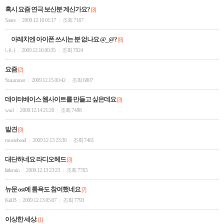
혹시 요즘 연극 보신분 계신가요?
[3]
Sartre
2009.12.16 01:17
조회 7167
|
|
아레치엔 아이폰 쓰시는 분 없나요 @_@?
[8]
나나
2009.12.16 00:35
조회 7024
|
|
요즘
[2]
St.summer
2009.12.15 00:42
조회 6807
|
|
데이터베이스 웹사이트를 만들고 싶은데요
[3]
wud
2009.12.14 21:20
조회 7488
|
|
발견
[3]
moviehead
2009.12.13 23:36
조회 7461
|
|
대단하네요 라디오헤드
[3]
littlemin
2009.12.13 23:23
조회 7763
|
|
뉴문 ost에 톰욕도 참여했네요
[7]
Kid B
2009.12.13 05:07
조회 7793
|
|
이상한 세상.
[1]