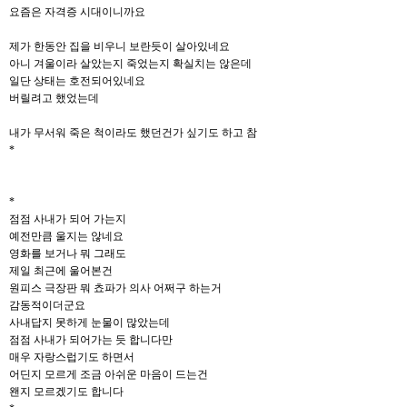
요즘은 자격증 시대이니까요
제가 한동안 집을 비우니 보란듯이 살아있네요
아니 겨울이라 살았는지 죽었는지 확실치는 않은데
일단 상태는 호전되어있네요
버릴려고 했었는데
내가 무서워 죽은 척이라도 했던건가 싶기도 하고 참
*
*
점점 사내가 되어 가는지
예전만큼 울지는 않네요
영화를 보거나 뭐 그래도
제일 최근에 울어본건
원피스 극장판 뭐 쵸파가 의사 어쩌구 하는거
감동적이더군요
사내답지 못하게 눈물이 많았는데
점점 사내가 되어가는 듯 합니다만
매우 자랑스럽기도 하면서
어딘지 모르게 조금 아쉬운 마음이 드는건
왠지 모르겠기도 합니다