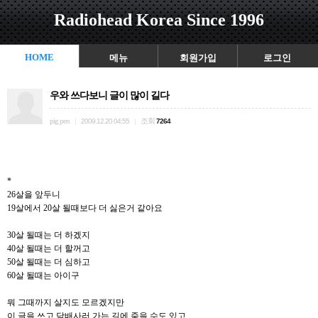
Radiohead Korea Since 1996
HOME
메뉴
회원가입
로그인
우와 쓰다보니 글이 많이 길다
pig pen
조회
|
2009.12.20 04:55
|
7264
*
26살을 앞두니
19살에서 20살 될때보다 더 싫은거 같아요
30살 될때는 더 하겠지
40살 될때는 더 할꺼고
50살 될때는 더 심하고
60살 될때는 아이구
뭐 그때까지 살지도 모르겠지만
이 글을 쓰고 담배사러 가는 길에 죽을 수도 있고