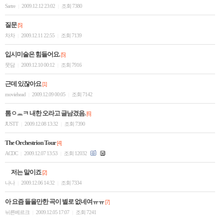
Sartre
2009.12.12 23:02
조회 7380
|
|
질문
[5]
차차
2009.12.11 22:55
조회 7139
|
|
입시미술은 힘들어요.
[5]
뭇담
2009.12.10 00:12
조회 7916
|
|
근데 있잖아요
[1]
moviehead
2009.12.09 00:05
조회 7142
|
|
톰ㅇㅛㅋ 내한 오라고 글남겼음.
[6]
JUSTT
2009.12.08 13:32
조회 7390
|
|
The Orchestrion Tour
[4]
ACDC
2009.12.07 13:53
조회 12032
|
|
저는 말이죠
[2]
나나
2009.12.06 14:32
조회 7334
|
|
아 요즘 들을만한 곡이 별로 없네여ㅠㅠ
[7]
뉘른베르크
2009.12.05 17:07
조회 7241
|
|