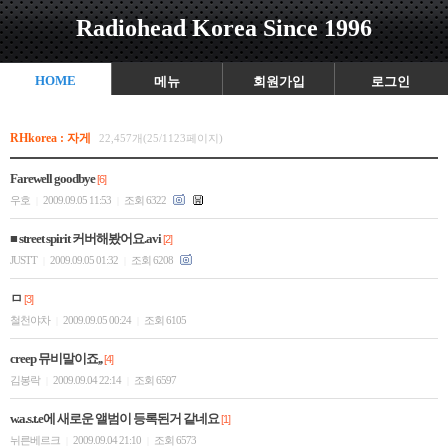
Radiohead Korea Since 1996
HOME
메뉴
회원가입
로그인
RHkorea : 자게
22,457개(25/1123페이지)
Farewell goodbye
[6]
우호
2009.09.05 11:53
조회 6322
|
|
■ street spirit 커버해봤어요.avi
[2]
JUSTT
2009.09.05 01:32
조회 6208
|
|
ㅁ
[3]
철천야차
2009.09.05 00:24
조회 6105
|
|
creep 뮤비말이죠,,
[4]
김봉락
2009.09.04 22:14
조회 6597
|
|
w.a.s.t.e에 새로운 앨범이 등록된거 같네요
[1]
뉘른베르크
2009.09.04 21:10
조회 6573
|
|