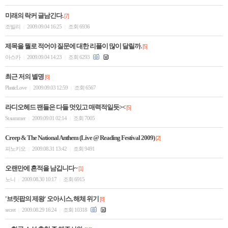
미래의 락커 글남긴다.
[7]
조빌리
2009.09.04 16:25
조회 6936
|
|
제목을 뭘로 적어야 질문에 대한 리플이 많이 달릴까.
[5]
아스카
2009.09.04 14:23
조회 6293
|
|
최근 저의 별명
[6]
PlasticLove
2009.09.03 12:59
조회 6567
|
|
라디오헤드 팬들은 다들 멋있고 매력적일듯><
[5]
St.summer
2009.09.01 02:14
조회 7005
|
|
Creep & The National Anthem (Live @ Reading Festival 2009)
[2]
피노키오
2009.08.31 13:42
조회 9491
|
|
오랜만에 흔적을 남깁니다~
[1]
노니
2009.08.30 10:17
조회 6915
|
|
'브릿팝의 제왕' 오아시스, 해체 위기
[8]
secret
2009.08.29 16:24
조회 10318
|
|