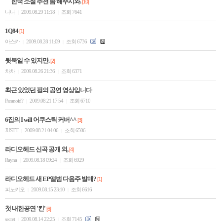
한국 소설 추천 좀 해주시와.
[10]
나나
2009.08.29 11:18
조회 7641
|
|
1Q84
[1]
아스카
2009.08.28 11:09
조회 6736
|
|
뒷북일 수 있지만.
[2]
차차
2009.08.26 21:36
조회 6371
|
|
최근 있었던 필의 공연 영상입니다
Paranoid?
2009.08.21 17:54
조회 6710
|
|
6집의 I will 어쿠스틱 커버^^
[3]
JUSTT
2009.08.21 04:06
조회 6506
|
|
라디오헤드 신곡 공개 외,
[4]
Rayna
2009.08.18 09:24
조회 6929
|
|
라디오헤드 새 EP앨범 다음주 발매?
[1]
피노키오
2009.08.15 23:10
조회 6616
|
|
첫 내한공연 '킨'
[6]
secret
2009.08.14 22:25
조회 7145
|
|