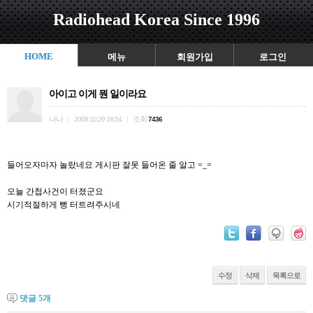
Radiohead Korea Since 1996
HOME
메뉴
회원가입
로그인
아이고 이게 뭔 일이라요
나나
조회
|
2009.10.29 18:54
|
7436
들어오자마자 놀랐네요 게시판 잘못 들어온 줄 알고 =_=
오늘 간첩사건이 터졌군요
시기적절하게 뻥 터트려주시네
수정
삭제
목록으로
댓글
5
개