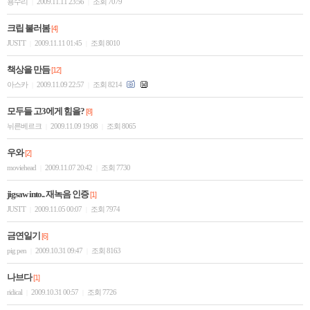
용수리
2009.11.11 23:56
조회 7079
|
|
크립 불러봄
[4]
JUSTT
2009.11.11 01:45
조회 8010
|
|
책상을 만듬
[12]
아스카
2009.11.09 22:57
조회 8214
|
|
모두들 고3에게 힘을?
[8]
뉘른베르크
2009.11.09 19:08
조회 8065
|
|
우와
[2]
moviehead
2009.11.07 20:42
조회 7730
|
|
jigsaw into.. 재녹음 인증
[1]
JUSTT
2009.11.05 00:07
조회 7974
|
|
금연일기
[6]
pig pen
2009.10.31 09:47
조회 8163
|
|
나브다
[1]
ridical
2009.10.31 00:57
조회 7726
|
|