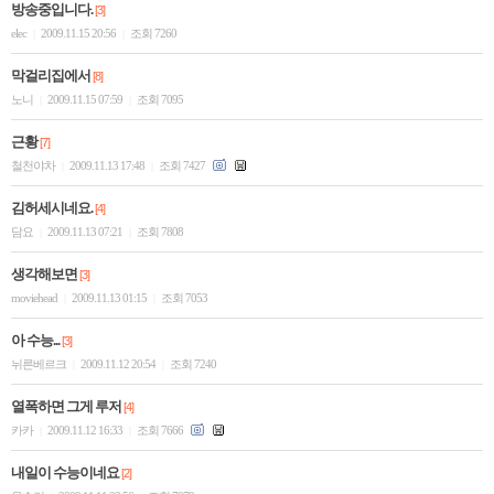
방송중입니다.
[3]
elec
2009.11.15 20:56
조회 7260
|
|
막걸리집에서
[8]
노니
2009.11.15 07:59
조회 7095
|
|
근황
[7]
철천야차
2009.11.13 17:48
조회 7427
|
|
김허세시네요.
[4]
담요
2009.11.13 07:21
조회 7808
|
|
생각해보면
[3]
moviehead
2009.11.13 01:15
조회 7053
|
|
아 수능...
[3]
뉘른베르크
2009.11.12 20:54
조회 7240
|
|
열폭하면 그게 루저
[4]
카카
2009.11.12 16:33
조회 7666
|
|
내일이 수능이네요
[2]