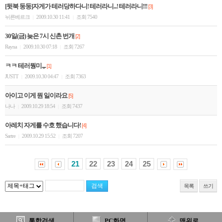
[뒷북 둥둥]자게가 테러당하다니! 테러라니...! 테러라니!!!
[3]
뉘른베르크
2009.10.30 11:41
조회 7540
|
|
30일(금) 늦은 7시 신촌 번개
[2]
Rayna
2009.10.30 07:18
조회 7267
|
|
ㅋㅋ 테러뭥미.,,.
[1]
JUSTT
2009.10.30 04:47
조회 7363
|
|
아이고 이게 뭔 일이라요
[5]
나나
2009.10.29 18:54
조회 7437
|
|
아레치 자게를 수호 했습니다!
[4]
Sartre
2009.10.29 15:52
조회 7207
|
|
21
22
23
24
25
목록
쓰기
통합검색
PC화면
맨위로