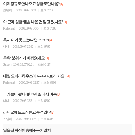
이제정규로안나오고 싱글로만나옴?
[4]
조빌리
2009.09.09 02:38
조회 7012
|
|
아 근데 싱글 앨범 나온 건 알고 있나요?
[1]
Radiohead
2009.09.09 00:04
조회 7085
|
|
혹시 이거 못 보셨다면 ㅋㅋㅋ
[4]
나나
2009.09.07 23:42
조회 6765
|
|
우왁, 분위기가 바뀌었네요.
[1]
Sartre
2009.09.07 02:21
조회 6427
|
|
내일 오페라하우스에 benfolds 보러 가요~
[4]
Radiohead
2009.09.06 02:37
조회 6494
|
|
가을이 왔나 했더만 또 다시 여름
[8]
나나
2009.09.05 23:31
조회 6609
|
|
라디오헤드노래듣고 운적있냐
[7]
조빌리
2009.09.05 14:24
조회 6907
|
|
일욜날 지산방송해주는거알지