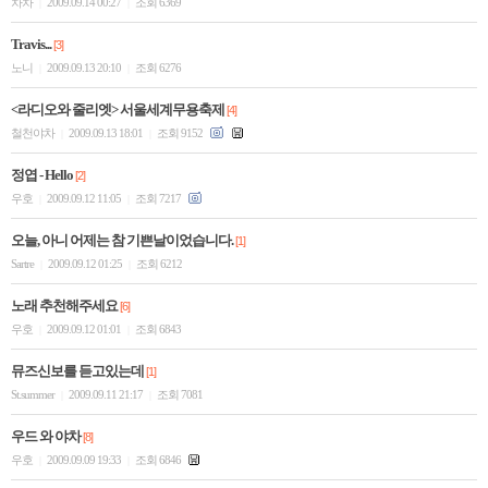
차차
2009.09.14 00:27
조회 6369
|
|
Travis...
[3]
노니
2009.09.13 20:10
조회 6276
|
|
<라디오와 줄리엣> 서울세계무용축제
[4]
철천야차
2009.09.13 18:01
조회 9152
|
|
정엽 - Hello
[2]
우호
2009.09.12 11:05
조회 7217
|
|
오늘, 아니 어제는 참 기쁜날이었습니다.
[1]
Sartre
2009.09.12 01:25
조회 6212
|
|
노래 추천해주세요
[6]
우호
2009.09.12 01:01
조회 6843
|
|
뮤즈신보를 듣고있는데
[1]
St.summer
2009.09.11 21:17
조회 7081
|
|
우드 와 야차
[8]
우호
2009.09.09 19:33
조회 6846
|
|