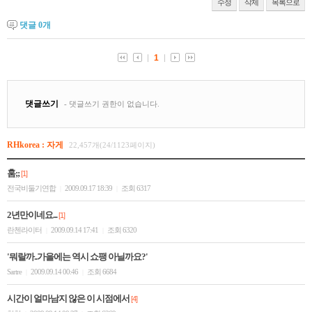
수정
삭제
목록으로
댓글
0
개
RHkorea : 자게
22,457개(24/1123페이지)
훔;;
[1]
전국비둘기연합
2009.09.17 18:39
조회 6317
|
|
2년만이네요...
[1]
란첸라이터
2009.09.14 17:41
조회 6320
|
|
'뭐랄까..가을에는 역시 쇼팽 아닐까요?'
Sartre
2009.09.14 00:46
조회 6684
|
|
시간이 얼마남지 않은 이 시점에서
[4]