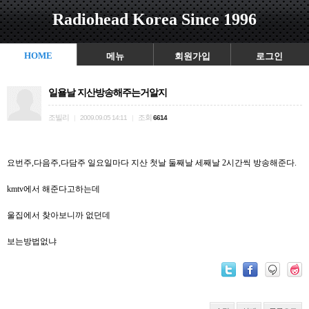
Radiohead Korea Since 1996
HOME
메뉴
회원가입
로그인
일욜날 지산방송해주는거알지
조빌리
조회
|
2009.09.05 14:11
|
6614
요번주,다음주,다담주 일요일마다 지산 첫날 둘째날 세째날 2시간씩 방송해준다.
kmtv에서 해준다고하는데
울집에서 찾아보니까 없던데
보는방법없냐