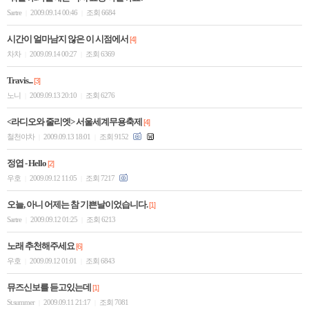
Sartre
2009.09.14 00:46
조회 6684
|
|
시간이 얼마남지 않은 이 시점에서
[4]
차차
2009.09.14 00:27
조회 6369
|
|
Travis...
[3]
노니
2009.09.13 20:10
조회 6276
|
|
<라디오와 줄리엣> 서울세계무용축제
[4]
철천야차
2009.09.13 18:01
조회 9152
|
|
정엽 - Hello
[2]
우호
2009.09.12 11:05
조회 7217
|
|
오늘, 아니 어제는 참 기쁜날이었습니다.
[1]
Sartre
2009.09.12 01:25
조회 6213
|
|
노래 추천해주세요
[6]
우호
2009.09.12 01:01
조회 6843
|
|
뮤즈신보를 듣고있는데
[1]
St.summer
2009.09.11 21:17
조회 7081
|
|