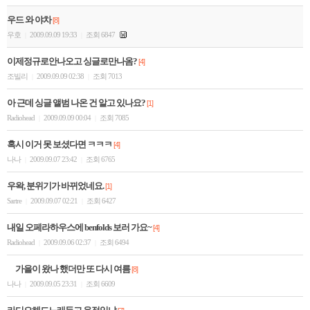
우드 와 야차
[8]
우호
2009.09.09 19:33
조회 6847
|
|
이제정규로안나오고 싱글로만나옴?
[4]
조빌리
2009.09.09 02:38
조회 7013
|
|
아 근데 싱글 앨범 나온 건 알고 있나요?
[1]
Radiohead
2009.09.09 00:04
조회 7085
|
|
혹시 이거 못 보셨다면 ㅋㅋㅋ
[4]
나나
2009.09.07 23:42
조회 6765
|
|
우왁, 분위기가 바뀌었네요.
[1]
Sartre
2009.09.07 02:21
조회 6427
|
|
내일 오페라하우스에 benfolds 보러 가요~
[4]
Radiohead
2009.09.06 02:37
조회 6494
|
|
가을이 왔나 했더만 또 다시 여름
[8]
나나
2009.09.05 23:31
조회 6609
|
|