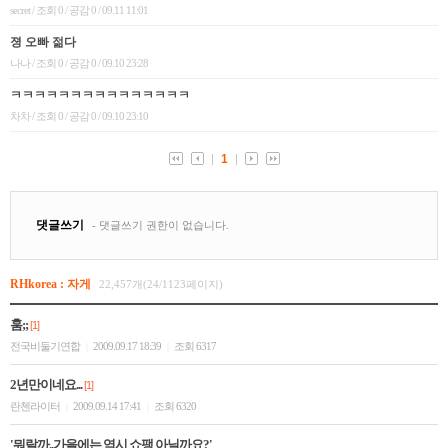
RHkorea : 자게
22,457개(24/1123페이지)
훔;;
[1]
전국비둘기연합
2009.09.17 18:39
조회 6317
|
|
2년만이네요...
[1]
란첸라이터
2009.09.14 17:41
조회 6320
|
|
'뭐랄까..가을에는 역시 쇼팽 아닐까요?'