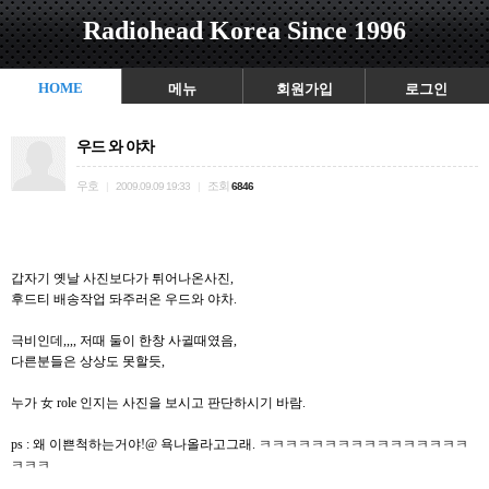
Radiohead Korea Since 1996
HOME
메뉴
회원가입
로그인
우드 와 야차
우호
조회
|
2009.09.09 19:33
|
6846
갑자기 옛날 사진보다가 튀어나온사진,
후드티 배송작업 돠주러온 우드와 야차.
극비인데,,,, 저때 둘이 한창 사귈때였음,
다른분들은 상상도 못할듯,
누가 女 role 인지는 사진을 보시고 판단하시기 바람.
ps : 왜 이쁜척하는거야!@ 욕나올라고그래. ㅋㅋㅋㅋㅋㅋㅋㅋㅋㅋㅋㅋㅋㅋㅋㅋ
ㅋㅋㅋ