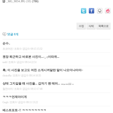
_MG_9834.JPG
(0B)
(786)
수정
삭제
목록으로
댓글
8
개