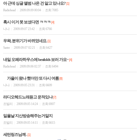
아 근데 싱글 앨범 나온 건 알고 있나요?
[1]
Radiohead
2009.09.09 00:04
조회 7085
|
|
혹시 이거 못 보셨다면 ㅋㅋㅋ
[4]
나나
2009.09.07 23:42
조회 6766
|
|
우왁, 분위기가 바뀌었네요.
[1]
Sartre
2009.09.07 02:21
조회 6427
|
|
내일 오페라하우스에 benfolds 보러 가요~
[4]
Radiohead
2009.09.06 02:37
조회 6494
|
|
가을이 왔나 했더만 또 다시 여름
[8]
나나
2009.09.05 23:31
조회 6609
|
|
라디오헤드노래듣고 운적있냐
[7]
조빌리
2009.09.05 14:24
조회 6907
|
|
일욜날 지산방송해주는거알지
조빌리
2009.09.05 14:11
조회 6615
|
|
세턴링즈님께 .
[1]