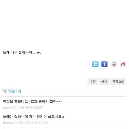
노래 너무 잘하는뒈 ㅡㅜ.
수정
삭제
목록으로
댓글
2
개