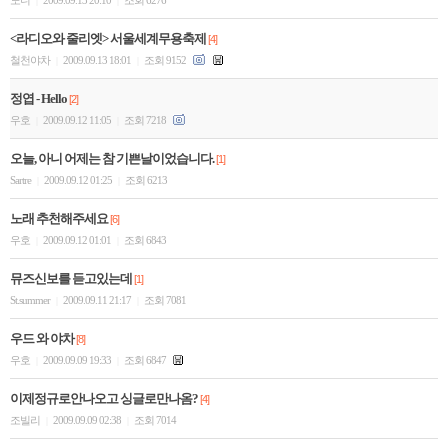
노니
2009.09.13 20:10
조회 6276
|
|
<라디오와 줄리엣> 서울세계무용축제
[4]
철천야차
2009.09.13 18:01
조회 9152
|
|
정엽 - Hello
[2]
우호
2009.09.12 11:05
조회 7218
|
|
오늘, 아니 어제는 참 기쁜날이었습니다.
[1]
Sartre
2009.09.12 01:25
조회 6213
|
|
노래 추천해주세요
[6]
우호
2009.09.12 01:01
조회 6843
|
|
뮤즈신보를 듣고있는데
[1]
St.summer
2009.09.11 21:17
조회 7081
|
|
우드 와 야차
[8]
우호
2009.09.09 19:33
조회 6847
|
|
이제정규로안나오고 싱글로만나옴?
[4]
조빌리
2009.09.09 02:38
조회 7014
|
|