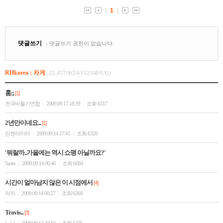
RHkorea : 자게
22,457개(24/1123페이지)
훔;;
[1]
전국비둘기연합
2009.09.17 18:39
조회 6317
|
|
2년만이네요...
[1]
란첸라이터
2009.09.14 17:41
조회 6320
|
|
'뭐랄까..가을에는 역시 쇼팽 아닐까요?'
Sartre
2009.09.14 00:46
조회 6684
|
|
시간이 얼마남지 않은 이 시점에서
[4]
차차
2009.09.14 00:27
조회 6369
|
|
Travis...
[3]