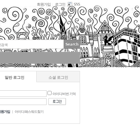
회원가입
로그인
SNS
|
일반 로그인
소셜 로그인
아이디/비번 기억
회원가입
|
아이디/패스워드찾기