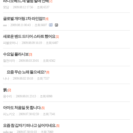
라디오헤드, 새 앨범 발매 안해
[7]
뭇담
2009.08.12 17:56
조회 6537
|
|
글로벌 개더링 2차 라인업!!!
[4]
aaa
2009.08.11 00:43
조회 6607
|
|
새로운 밴드 드디어 스타트 했어요
[1]
파블로허니
2009.08.09 16:19
조회 6487
|
|
수요일 플라시보
[3]
철천야차
2009.08.03 20:01
조회 6562
|
|
요즘 무슨 노래 들으세요?
[8]
나나
2009.08.02 19:18
조회 7557
|
|
웱;
[2]
용수리
2009.08.01 23:13
조회 6998
|
|
아마도 처음일 듯 합니다.
[5]
피노키오
2009.07.30 02:59
조회 7341
|
|
요즘 참 갑자기 떠나고 싶어지네요.
[5]
radio star
2009.07.30 01:03
조회 7069
|
|