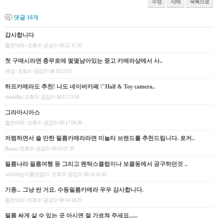
수정
삭제
목록으로
댓글
10
개