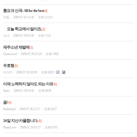
톰요크 신곡: All for the best
[6]
아침
2009.07.29 14:30
조회 11213
|
|
오늘 학교에서 말이죠,
[1]
나나
2009.07.29 01:39
조회 7132
|
|
재주소년 재발매
[1]
Greenwood
2009.07.28 23:18
조회 7068
|
|
우호형
[5]
아스카
2009.07.28 10:09
조회 6829
|
|
이제 노력하지 않아도 되는 이유
[6]
Sartre
2009.07.28 03:41
조회 6829
|
|
욥!
[4]
Radiohead
2009.07.26 22:17
조회 6437
|
|
26일 지산 카풀합니다.
[5]
PlasticLove
2009.07.26 01:57
조회 6705
|
|