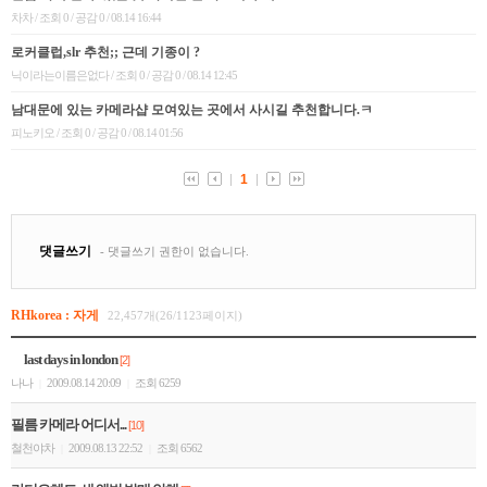
RHkorea : 자게
22,457개(26/1123페이지)
last days in london
[2]
나나
2009.08.14 20:09
조회 6259
|
|
필름 카메라 어디서...
[10]
철천야차
2009.08.13 22:52
조회 6562
|
|