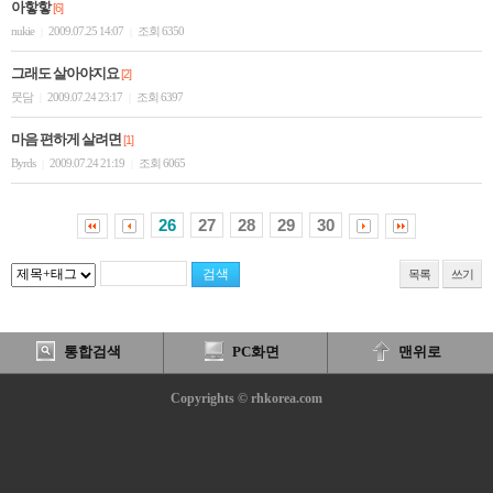
아핳핳
[6]
nukie
2009.07.25 14:07
조회 6350
|
|
그래도 살아야지요
[2]
뭇담
2009.07.24 23:17
조회 6397
|
|
마음 편하게 살려면
[1]
Byrds
2009.07.24 21:19
조회 6065
|
|
26
27
28
29
30
목록
쓰기
통합검색
PC화면
맨위로
Copyrights © rhkorea.com