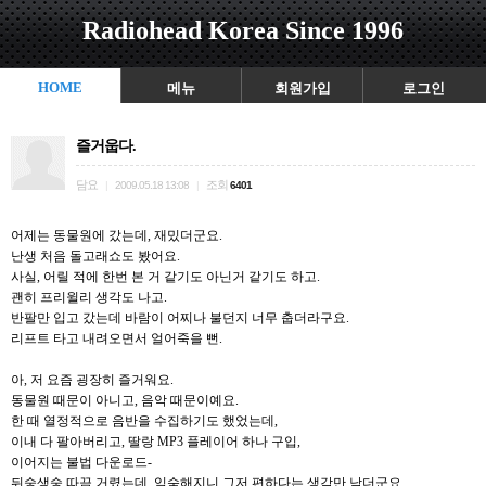
Radiohead Korea Since 1996
HOME
메뉴
회원가입
로그인
즐거웁다.
담요
조회
|
2009.05.18 13:08
|
6401
어제는 동물원에 갔는데, 재밌더군요.
난생 처음 돌고래쇼도 봤어요.
사실, 어릴 적에 한번 본 거 같기도 아닌거 같기도 하고.
괜히 프리윌리 생각도 나고.
반팔만 입고 갔는데 바람이 어찌나 불던지 너무 춥더라구요.
리프트 타고 내려오면서 얼어죽을 뻔.
아, 저 요즘 굉장히 즐거워요.
동물원 때문이 아니고, 음악 때문이예요.
한 때 열정적으로 음반을 수집하기도 했었는데,
이내 다 팔아버리고, 딸랑 MP3 플레이어 하나 구입,
이어지는 불법 다운로드-
뒤숭생숭 따끔 거렸는데, 익숙해지니 그저 편하다는 생각만 남더군요.