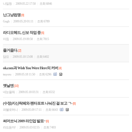
나일등
2009.05.22 17:50
조회 6846
|
|
난그냥컴맹
[8]
Gogh
2009.05.20 01:11
조회 6789
|
|
라디오헤드, 신보 작업 중
[6]
아침
2009.05.19 09:58
조회 7815
|
|
즐거웁다.
[2]
담요
2009.05.18 13:08
조회 6402
|
|
ok.com과 Wish You Were Here의 커버
[4]
tsuyoru
2009.05.18 11:50
조회 6296
|
|
옛날엔
[10]
네눈을줘
2009.05.18 03:31
조회 6532
|
|
(수정)지산락페와 펜타포트 나눠진 걸 보고 ㄱ-
[8]
파블로허니
2009.05.09 17:11
조회 6643
|
|
써머쏘닉 2009 라인업 발표~
[6]
라됴듣자!
2009.05.03 02:55
조회 7493
|
|