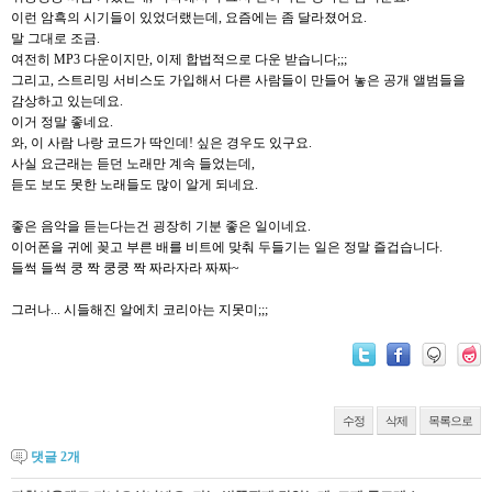
이런 암흑의 시기들이 있었더랬는데, 요즘에는 좀 달라졌어요.
말 그대로 조금.
여전히 MP3 다운이지만, 이제 합법적으로 다운 받습니다;;;
그리고, 스트리밍 서비스도 가입해서 다른 사람들이 만들어 놓은 공개 앨범들을
감상하고 있는데요.
이거 정말 좋네요.
와, 이 사람 나랑 코드가 딱인데! 싶은 경우도 있구요.
사실 요근래는 듣던 노래만 계속 들었는데,
듣도 보도 못한 노래들도 많이 알게 되네요.
좋은 음악을 듣는다는건 굉장히 기분 좋은 일이네요.
이어폰을 귀에 꽂고 부른 배를 비트에 맞춰 두들기는 일은 정말 즐겁습니다.
들썩 들썩 쿵 짝 쿵쿵 짝 짜라자라 짜짜~
그러나... 시들해진 알에치 코리아는 지못미;;;
수정
삭제
목록으로
댓글
2
개