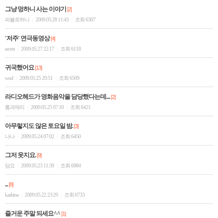
그냥 멍하니 사는 이야기
[2]
파블로허니
2009.05.28 11:43
조회 6307
|
|
'저주' 연극동영상
[4]
secret
2009.05.27 22:17
조회 6118
|
|
귀국했어요
[13]
wud
2009.05.25 20:51
조회 6509
|
|
라디오헤드가 영화음악을 담당했다는데....
[2]
톰과제리
2009.05.25 07:10
조회 6421
|
|
아무렇지도 않은 토요일 밤.
[3]
나나
2009.05.24 07:02
조회 6450
|
|
그저 웃지요.
[9]
담요
2009.05.23 11:39
조회 6984
|
|
...
[8]
kashina
2009.05.22 23:29
조회 6733
|
|
즐거운 주말 되세요^^
[1]