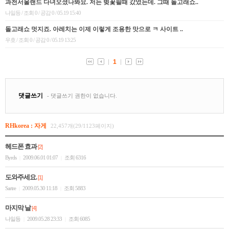
RHkorea : 자게
22,457개(29/1123페이지)
헤드폰 효과
[2]
Byrds
2009.06.01 01:07
조회 6316
|
|
도와주세요.
[1]
Sartre
2009.05.30 11:18
조회 5883
|
|
마지막 날
[4]
나일등
2009.05.28 23:33
조회 6085
|
|