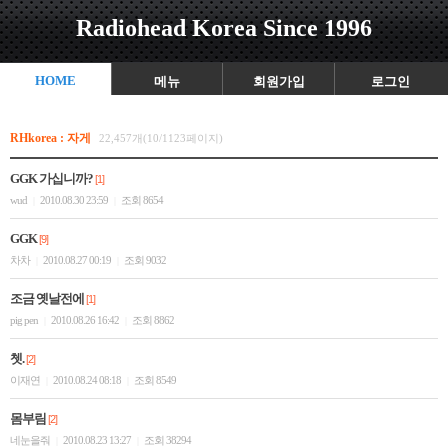
Radiohead Korea Since 1996
HOME
메뉴
회원가입
로그인
RHkorea : 자게
22,457개(10/1123페이지)
GGK 가십니까?
[1]
wud
2010.08.30 23:59
조회 8654
|
|
GGK
[9]
차차
2010.08.27 00:19
조회 9032
|
|
조금 옛날전에
[1]
pig pen
2010.08.26 16:42
조회 8862
|
|
쳇.
[2]
이재연
2010.08.24 08:18
조회 8549
|
|
몸부림
[2]
네눈을줘
2010.08.23 13:27
조회 38294
|
|