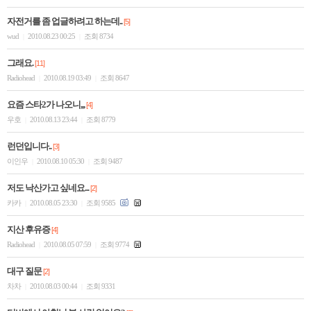
자전거를 좀 업글하려고 하는데..
[5]
wud
2010.08.23 00:25
조회 8734
|
|
그래요.
[11]
Radiohead
2010.08.19 03:49
조회 8647
|
|
요즘 스타2가 나오니,,,
[4]
우호
2010.08.13 23:44
조회 8779
|
|
런던입니다..
[3]
이인우
2010.08.10 05:30
조회 9487
|
|
저도 낙산가고 싶네요...
[2]
카카
2010.08.05 23:30
조회 9585
|
|
지산 후유증
[4]
Radiohead
2010.08.05 07:59
조회 9774
|
|
대구 질문
[2]
차차
2010.08.03 00:44
조회 9331
|
|