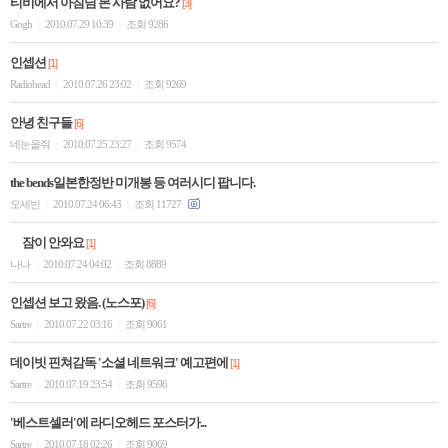
티비에서 아침님 본 사람 없어요?
[3]
Gogh
2010.07.29 10:39
조회 9286
|
|
인셉션
[1]
Radiohead
2010.07.26 23:02
조회 9269
|
|
안녕 친구들
[6]
네눈을줘
2010.07.25 23:27
조회 9574
|
|
the bends일본한정반 미개봉 등 여러시디 팝니다.
오세빈
2010.07.24 06:43
조회 11727
|
|
잠이 안와요
[1]
나나
2010.07.24 04:02
조회 8889
|
|
인셉션 보고 왔음. (노스포)
[6]
Sartre
2010.07.22 03:16
조회 9061
|
|
데이빗 핀쳐감독 '소셜 네트워크' 예고편에
[1]
Sartre
2010.07.19 23:54
조회 9596
|
|
'베스트셀러'에 라디오헤드 포스터가...
Sartre
2010.07.18 02:26
조회 9069
|
|