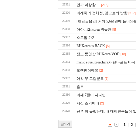
22391
먼가 이상함.....
[2+6]
22390
아레치의 정체성, 앞으로의 방향
[3+7]
22389
[햇님글옮김] 거의 5,6년만에 들어와
22388
아아.. RHkorea 박물관
[5]
22387
소모임 가기
22386
RHKorea is BACK
[5]
22385
정모 동영상 RHKorea VOD
[18]
22384
manic street preachers가 펜타포트 
22383
오랜만이예요
[2]
22382
아 너무 그립군요
[1]
22381
홀로
22380
이제 7월이 지나면
22379
지산 조기예매
[2]
22378
난 전혀 몰랐는데. 내 대학친구들이 알려
글쓰기
1
2