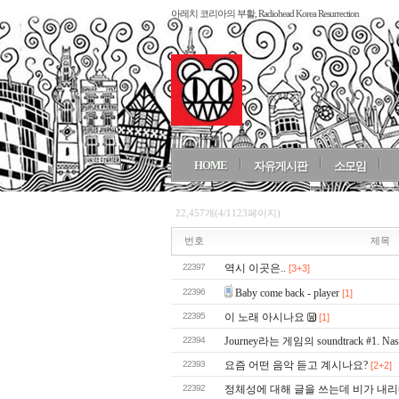
아레치 코리아의 부활, Radiohead Korea Resurrection
HOME
자유게시판
소모임
22,457개(4/1123페이지)
번호
제목
22397
역시 이곳은..
[3+3]
22396
Baby come back - player
[1]
22395
이 노래 아시나요
[1]
22394
Journey라는 게임의 soundtrack #1. Nas
22393
요즘 어떤 음악 듣고 계시나요?
[2+2]
22392
정체성에 대해 글을 쓰는데 비가 내리