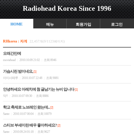
Radiohead Korea Since 1996
HOME
메뉴
회원가입
로그인
RHkorea : 자게
22,457개(9/1123페이지)
오래간만에
moviehead
2010.10.09 21:02
조회 8946
|
|
가슴시린 밤이네요,
[1]
아이시떼루
2010.10.07 22:48
조회 9081
|
|
안녕하세요 아레치에 첨 글남기는 뉴비 입니다
[1]
악!!
2010.10.07 09:30
조회 8886
|
|
학교 축제로 노브레인 왔는데...
[2]
Sartre
2010.10.07 00:04
조회 10079
|
|
스티브 부세미란 배우 좋아하세요?
[2]
Sartre
2010.09.24 01:18
조회 9627
|
|