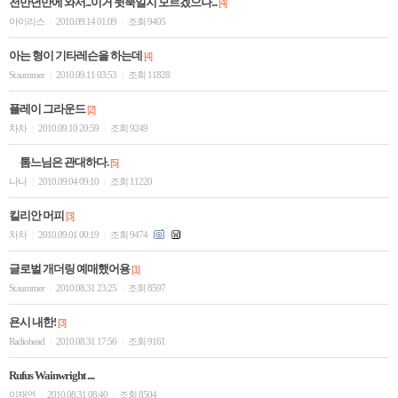
천만년만에 와서...이거 뒷북일지 모르겠으나...
[4]
아이리스
2010.09.14 01:09
조회 9405
|
|
아는 형이 기타레슨을 하는데
[4]
St.summer
2010.09.11 03:53
조회 11828
|
|
플레이 그라운드
[2]
차차
2010.09.10 20:59
조회 9249
|
|
톰느님은 관대하다.
[5]
나나
2010.09.04 09:10
조회 11220
|
|
킬리안 머피
[3]
차차
2010.09.01 00:19
조회 9474
|
|
글로벌 개더링 예매했어용
[1]
St.summer
2010.08.31 23:25
조회 8597
|
|
욘시 내한!
[3]
Radiohead
2010.08.31 17:56
조회 9161
|
|
Rufus Wainwright ....
이재연
2010.08.31 08:40
조회 8504
|
|