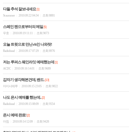
다들 추석 잘보내세요
[1]
St.summer
2010.09.22 04:34
조회 8881
|
|
스페인 팬으로부터의 메일
[5]
우호
2010.09.19 11:11
조회 9073
|
|
오늘 트윗으로 만난 rh인 나와랏!
Radiohead
2010.09.17 07:29
조회 8976
|
|
저는 루퍼스 웨인라잇 예매했는데
[1]
ACDC
2010.09.16 14:01
조회 9689
|
|
갑자기 생각해본건데, 밴드.
[13]
아이시떼루
2010.09.15 23:05
조회 9822
|
|
나도 욘시 예매를 했는데..
[2]
Radiohead
2010.09.15 08:09
조회 9554
|
|
욘시 예매 완료!
[2]
아침
2010.09.14 12:09
조회 9428
|
|