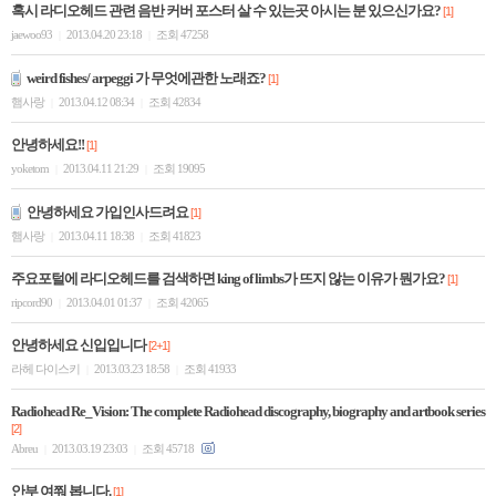
혹시 라디오헤드 관련 음반 커버 포스터 살 수 있는곳 아시는 분 있으신가요?
[1]
jaewoo93
2013.04.20 23:18
조회 47258
|
|
weird fishes/ arpeggi 가 무엇에관한 노래죠?
[1]
햄사랑
2013.04.12 08:34
조회 42834
|
|
안녕하세요!!
[1]
yoketom
2013.04.11 21:29
조회 19095
|
|
안녕하세요 가입인사드려요
[1]
햄사랑
2013.04.11 18:38
조회 41823
|
|
주요포털에 라디오헤드를 검색하면 king of limbs가 뜨지 않는 이유가 뭔가요?
[1]
ripcord90
2013.04.01 01:37
조회 42065
|
|
안녕하세요 신입입니다
[2+1]
라헤 다이스키
2013.03.23 18:58
조회 41933
|
|
Radiohead Re_Vision: The complete Radiohead discography, biography and artbook series
[2]
Abreu
2013.03.19 23:03
조회 45718
|
|
안부 여쭤 봅니다.
[1]