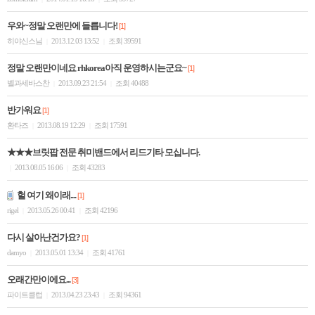
우와~정말 오랜만에 들릅니다!
[1]
히야신스님
2013.12.03 13:52
조회 39591
|
|
정말 오랜만이네요 rhkorea아직 운영하시는군요~
[1]
벨과세바스찬
2013.09.23 21:54
조회 40488
|
|
반가워요
[1]
환타즈
2013.08.19 12:29
조회 17591
|
|
★★★브릿팝 전문 취미밴드에서 리드기타 모십니다.
2013.08.05 16:06
조회 43283
|
|
헐 여기 왜이래....
[1]
rigel
2013.05.26 00:41
조회 42196
|
|
다시 살아난건가요?
[1]
damyo
2013.05.01 13:34
조회 41761
|
|
오래간만이에요...
[3]
파이트클럽
2013.04.23 23:43
조회 94361
|
|