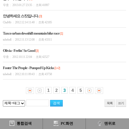
우호
2013.01.27 23:35
조회 41897
|
|
안녕하세요 스캇입니다.
[3]
ChaMö
2012.12.14 11:40
조회 42185
|
|
Taxco urban downhill mountain bike race
[1]
tubebell
2012.11.13 12:08
조회 43311
|
|
Olivia - Feelin' So Good
[3]
우호
2012.10.11 22:04
조회 42527
|
|
Foster The People - Pumped Up Kicks
[1+2]
tubebell
2012.10.11 09:43
조회 43758
|
|
1
2
3
4
5
목록
쓰기
통합검색
PC화면
맨위로