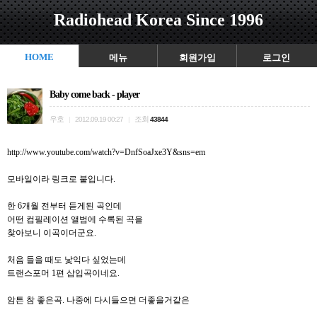
Radiohead Korea Since 1996
HOME
메뉴
회원가입
로그인
Baby come back - player
우호
조회
|
2012.09.19 00:27
|
43844
http://www.youtube.com/watch?v=DnfSoaJxe3Y&sns=em
모바일이라 링크로 붙입니다.
한 6개월 전부터 듣게된 곡인데
어떤 컴필레이션 앨범에 수록된 곡을
찾아보니 이곡이더군요.
처음 들을 때도 낯익다 싶었는데
트랜스포머 1편 삽입곡이네요.
암튼 참 좋은곡. 나중에 다시들으면 더좋을거같은