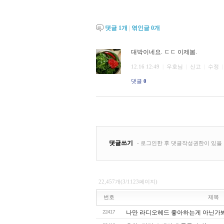
댓글
1
개
|
엮인글
0
개
22,457개(3/1123페이지)
번호
제목
22417
나만 라디오헤드 좋아하는게 아닌가