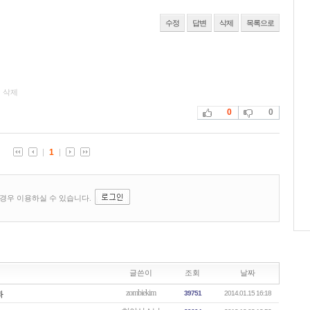
수정
답변
삭제
목록으로
글쓴이
조회
날짜
zombiekim
봐
39751
2014.01.15 16:18