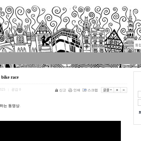
 bike race
325
공감
0
|
신고
인쇄
스크랩
하는 동영상.