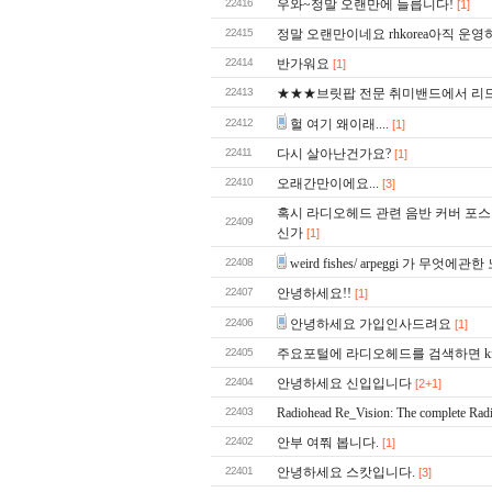
22416
우와~정말 오랜만에 들릅니다!
[1]
22415
정말 오랜만이네요 rhkorea아직 운
22414
반가워요
[1]
22413
★★★브릿팝 전문 취미밴드에서 리
22412
헐 여기 왜이래....
[1]
22411
다시 살아난건가요?
[1]
22410
오래간만이에요...
[3]
혹시 라디오헤드 관련 음반 커버 포스
22409
신가
[1]
22408
weird fishes/ arpeggi 가 무엇에관
22407
안녕하세요!!
[1]
22406
안녕하세요 가입인사드려요
[1]
22405
주요포털에 라디오헤드를 검색하면 king 
22404
안녕하세요 신입입니다
[2+1]
22403
Radiohead Re_Vision: The complete Rad
22402
안부 여쭤 봅니다.
[1]
22401
안녕하세요 스캇입니다.
[3]