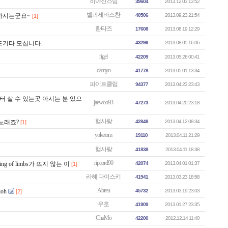
히야신스님
39604
2013.12.03 13:52
벨과세바스찬
영하시는군요~
40506
2013.09.23 21:54
[1]
환타즈
17608
2013.08.19 12:29
드기타 모십니다.
43296
2013.08.05 16:06
rigel
42209
2013.05.26 00:41
damyo
41778
2013.05.01 13:34
파이트클럽
94377
2013.04.23 23:43
터 살 수 있는곳 아시는 분 있으
jaewoo93
47273
2013.04.20 23:18
햄사랑
한 노래죠?
42848
2013.04.12 08:34
[1]
yoketom
19110
2013.04.11 21:29
햄사랑
41838
2013.04.11 18:38
ripcord90
of limbs가 뜨지 않는 이
42074
2013.04.01 01:37
[1]
라헤 다이스키
41941
2013.03.23 18:58
Abreu
ioh
45732
2013.03.19 23:03
[2]
우호
41909
2013.01.27 23:35
ChaMö
42200
2012.12.14 11:40