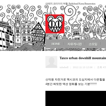
아레치 코리아의 부활, Radiohead Korea Resurrection
HOME
자유게시판
소모임
Taxco urban downhill mountain
tubebell
조회
43
|
2012.11.13 12:08
|
산악용 자전거로 멕시코의 도심지에서 다운힐을 
4분간 짜릿한 액션 영화를 보는 기분!!!!!!!