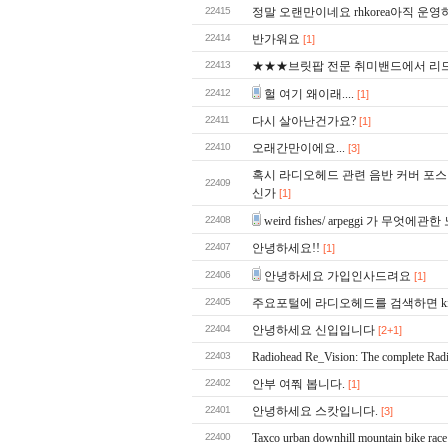
22415
정말 오랜만이네요 rhkorea아직 운
22414
반가워요
[1]
22413
★★★브릿팝 전문 취미밴드에서 리
22412
헐 여기 왜이래....
[1]
22411
다시 살아난건가요?
[1]
22410
오래간만이에요...
[3]
혹시 라디오헤드 관련 음반 커버 포스
22409
신가
[1]
22408
weird fishes/ arpeggi 가 무엇에관
22407
안녕하세요!!
[1]
22406
안녕하세요 가입인사드려요
[1]
22405
주요포털에 라디오헤드를 검색하면 king 
22404
안녕하세요 신입입니다
[2+1]
22403
Radiohead Re_Vision: The complete Rad
22402
안부 여쭤 봅니다.
[1]
22401
안녕하세요 스캇입니다.
[3]
22400
Taxco urban downhill mountain bike race