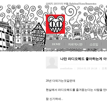
아레치 코리아의 부활, Radiohead Korea Resurrection
HOME
자유게시판
소모임
나만 라디오헤드 좋아하는게 
zombiekim
조회
|
2014.01.15 16:18
|
20년 다되가는것같은데
현실에서 라디오헤드를 즐겨듣는다는 사람을 
참 신기하네...