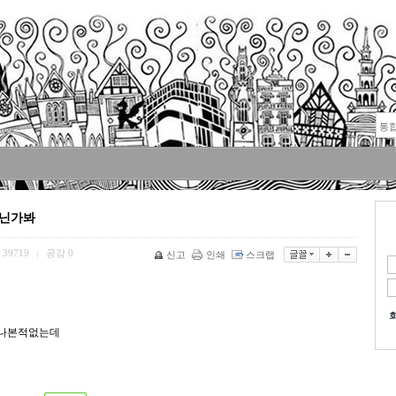
아닌가봐
39719
공감
0
|
신고
인쇄
스크랩
만나본적없는데