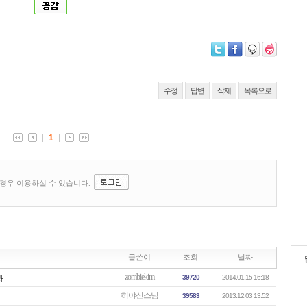
수정
답변
삭제
목록으로
글쓴이
조회
날짜
zombiekim
봐
39720
2014.01.15 16:18
히야신스님
39583
2013.12.03 13:52