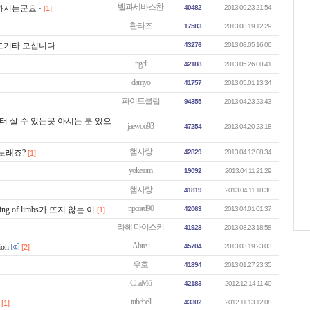
벨과세바스찬
영하시는군요~
40482
2013.09.23 21:54
[1]
환타즈
17583
2013.08.19 12:29
드기타 모십니다.
43276
2013.08.05 16:06
rigel
42188
2013.05.26 00:41
damyo
41757
2013.05.01 13:34
파이트클럽
94355
2013.04.23 23:43
터 살 수 있는곳 아시는 분 있으
jaewoo93
47254
2013.04.20 23:18
햄사랑
한 노래죠?
42829
2013.04.12 08:34
[1]
yoketom
19092
2013.04.11 21:29
햄사랑
41819
2013.04.11 18:38
ripcord90
of limbs가 뜨지 않는 이
42063
2013.04.01 01:37
[1]
라헤 다이스키
41928
2013.03.23 18:58
Abreu
ioh
45704
2013.03.19 23:03
[2]
우호
41894
2013.01.27 23:35
ChaMö
42183
2012.12.14 11:40
tubebell
43302
2012.11.13 12:08
[1]