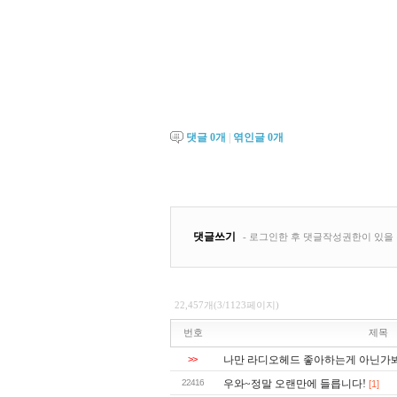
댓글
0
개
|
엮인글
0
개
22,457개(3/1123페이지)
번호
제목
>>
나만 라디오헤드 좋아하는게 아닌가
22416
우와~정말 오랜만에 들릅니다!
[1]