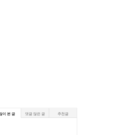
많이 본 글
댓글 많은 글
추천글