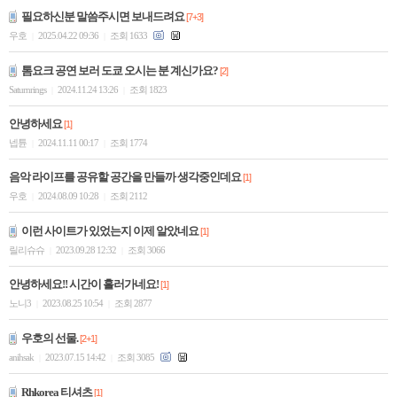
필요하신분 말씀주시면 보내드려요
[7+3]
우호
2025.04.22 09:36
조회 1633
|
|
톰요크 공연 보러 도쿄 오시는 분 계신가요?
[2]
Saturnrings
2024.11.24 13:26
조회 1823
|
|
안녕하세요
[1]
넵튠
2024.11.11 00:17
조회 1774
|
|
음악 라이프를 공유할 공간을 만들까 생각중인데요
[1]
우호
2024.08.09 10:28
조회 2112
|
|
이런 사이트가 있었는지 이제 알았네요
[1]
릴리슈슈
2023.09.28 12:32
조회 3066
|
|
안녕하세요!! 시간이 흘러가네요!
[1]
노니3
2023.08.25 10:54
조회 2877
|
|
우호의 선물.
[2+1]
anihsak
2023.07.15 14:42
조회 3085
|
|
Rhkorea 티셔츠
[1]