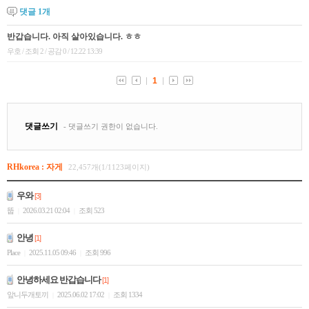
댓글
1
개
RHkorea : 자게
22,457개(1/1123페이지)
우와
[3]
뚭
2026.03.21 02:04
조회 523
|
|
안녕
[1]
Place
2025.11.05 09:46
조회 996
|
|
안녕하세요 반갑습니다
[1]
앞니두개토끼
2025.06.02 17:02
조회 1334
|
|