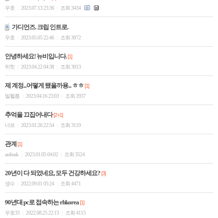
우호
2023.07.13 23:36
조회 3434
|
|
가디언즈. 크립 인트로.
우호
2023.05.05 22:46
조회 3072
|
|
안녕하세요! 뉴비입니다.
[1]
히힛
2023.04.22 04:38
조회 3013
|
|
제 계정...어떻게 됐을까용... ㅎㅎ
[1]
빌헬름
2023.04.16 23:03
조회 2937
|
|
추억을 끄집어내다
[2+1]
너르
2023.01.26 22:54
조회 3119
|
|
관계
[1]
anihsak
2023.01.05 04:02
조회 3524
|
|
20년이 다 되었네요, 모두 건강하세요?
[3]
셍수
2022.09.01 05:24
조회 4471
|
|
90년대 pc로 접속하는 rhkorea
[1]
우호33
2022.08.25 22:13
조회 4115
|
|