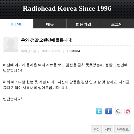
Radiohead Korea Since 1996
HOME
메뉴
회원가입
로그인
우와~정말 오랜만에 들릅니다!
히야신스님
조회
|
2013.12.03 13:52
|
39604
예전에 여기에 올라온 여러 자료들 보고 감탄을 금치 못했었는데, 정말 오랜만에
방문합니다!
해외 페스티벌 한번 못 가본 터라... 지산의 감동을 평생 안고 갈 것 같네요. 다시금
그때 기억이 새록새록 살아오릅니다. ㅎㅎ
반갑습니다!
수정
삭제
목록으로