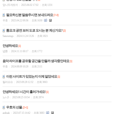
앞니두개토끼
2025.06.02 17:02
조회 1331
|
|
필요하신분 말씀주시면 보내드려요
[7+3]
우호
2025.04.22 09:36
조회 1630
|
|
톰요크 공연 보러 도쿄 오시는 분 계신가요?
[2]
Saturnrings
2024.11.24 13:26
조회 1821
|
|
안녕하세요
[1]
넵튠
2024.11.11 00:17
조회 1772
|
|
음악 라이프를 공유할 공간을 만들까 생각중인데요
[1]
우호
2024.08.09 10:28
조회 2111
|
|
이런 사이트가 있었는지 이제 알았네요
[1]
릴리슈슈
2023.09.28 12:32
조회 3063
|
|
안녕하세요!! 시간이 흘러가네요!
[1]
노니3
2023.08.25 10:54
조회 2874
|
|
우호의 선물.
[2+1]
anihsak
2023.07.15 14:42
조회 3083
|
|