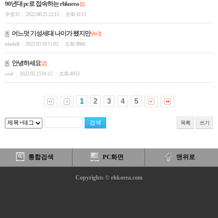
90년대 pc로 접속하는 rhkorea
[1]
우호33
2022.08.25 22:13
조회 4113
|
|
어느덧 기성세대 나이가 됐지만
[4+3]
tubebell
2022.03.18 11:02
조회 9860
|
|
안녕하세요
[2]
wud
2022.02.25 01:15
조회 4053
|
|
1
2
3
4
5
목록
쓰기
통합검색
PC화면
맨위로
Copyrights © rhkorea.com