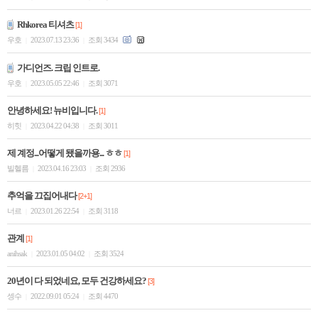
Rhkorea 티셔츠
[1]
우호
2023.07.13 23:36
조회 3434
|
|
가디언즈. 크립 인트로.
우호
2023.05.05 22:46
조회 3071
|
|
안녕하세요! 뉴비입니다.
[1]
히힛
2023.04.22 04:38
조회 3011
|
|
제 계정...어떻게 됐을까용... ㅎㅎ
[1]
빌헬름
2023.04.16 23:03
조회 2936
|
|
추억을 끄집어내다
[2+1]
너르
2023.01.26 22:54
조회 3118
|
|
관계
[1]
anihsak
2023.01.05 04:02
조회 3524
|
|
20년이 다 되었네요, 모두 건강하세요?
[3]
셍수
2022.09.01 05:24
조회 4470
|
|