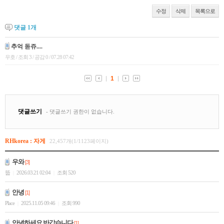
수정
삭제
목록으로
댓글
1
개
RHkorea : 자게
22,457개(1/1123페이지)
우와
[3]
뚭
2026.03.21 02:04
조회 520
|
|
안녕
[1]
Place
2025.11.05 09:46
조회 990
|
|
안녕하세요 반갑습니다
[1]