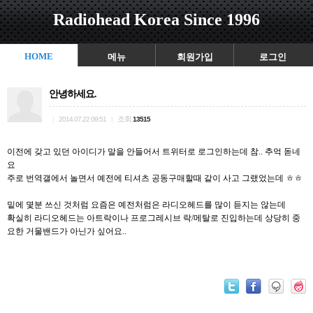
Radiohead Korea Since 1996
HOME
메뉴
회원가입
로그인
안녕하세요.
조회
|
2014.07.22 09:51
|
13515
이전에 갖고 있던 아이디가 말을 안들어서 트위터로 로그인하는데 참.. 추억 돋네
요
주로 번역갤에서 놀면서 예전에 티셔츠 공동구매할때 같이 사고 그랬었는데 ㅎㅎ
밑에 몇분 쓰신 것처럼 요즘은 예전처럼은 라디오헤드를 많이 듣지는 않는데
확실히 라디오헤드는 아트락이나 프로그레시브 락/메탈로 진입하는데 상당히 중
요한 거물밴드가 아닌가 싶어요..